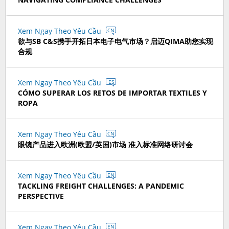
Xem Ngay Theo Yêu Cầu
CN
欲与SB C&S携手开拓日本电子电气市场？启迈QIMA助您实现
合规
Xem Ngay Theo Yêu Cầu
ES
CÓMO SUPERAR LOS RETOS DE IMPORTAR TEXTILES Y
ROPA
Xem Ngay Theo Yêu Cầu
CN
眼镜产品进入欧洲(欧盟/英国)市场 准入标准网络研讨会
Xem Ngay Theo Yêu Cầu
EN
TACKLING FREIGHT CHALLENGES: A PANDEMIC
PERSPECTIVE
Xem Ngay Theo Yêu Cầu
EN