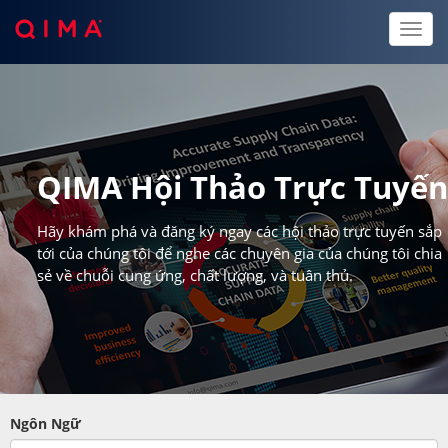
Toggl
naviga
QIMA Hội Thảo Trực Tuyế
Hãy khám phá và đăng ký ngay các hội thảo trực tuyến sắp
tới của chúng tôi để nghe các chuyên gia của chúng tôi chia
sẻ về chuỗi cung ứng, chất lượng, và tuân thủ.
Ngôn Ngữ