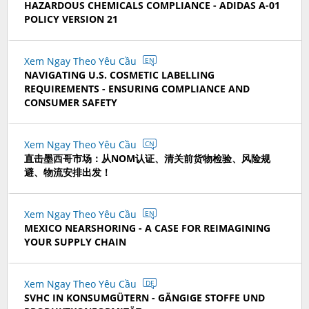
HAZARDOUS CHEMICALS COMPLIANCE - ADIDAS A-01
POLICY VERSION 21
Xem Ngay Theo Yêu Cầu
EN
NAVIGATING U.S. COSMETIC LABELLING
REQUIREMENTS - ENSURING COMPLIANCE AND
CONSUMER SAFETY
Xem Ngay Theo Yêu Cầu
CN
直击墨西哥市场：从NOM认证、清关前货物检验、风险规
避、物流安排出发！
Xem Ngay Theo Yêu Cầu
EN
MEXICO NEARSHORING - A CASE FOR REIMAGINING
YOUR SUPPLY CHAIN
Xem Ngay Theo Yêu Cầu
DE
SVHC IN KONSUMGÜTERN - GÄNGIGE STOFFE UND