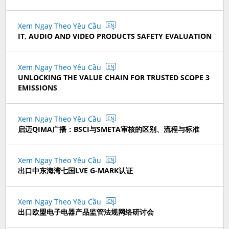
Xem Ngay Theo Yêu Cầu
EN
IT, AUDIO AND VIDEO PRODUCTS SAFETY EVALUATION
Xem Ngay Theo Yêu Cầu
EN
UNLOCKING THE VALUE CHAIN FOR TRUSTED SCOPE 3
EMISSIONS
Xem Ngay Theo Yêu Cầu
CN
启迈QIMA广播：BSCI与SMETA审核的区别、流程与标准
Xem Ngay Theo Yêu Cầu
CN
出口中东海湾七国LVE G-MARK认证
Xem Ngay Theo Yêu Cầu
CN
出口欧盟电子电器产品监管法规网络研讨会