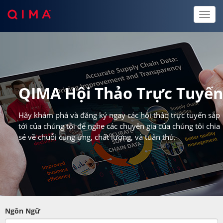
Toggl
naviga
QIMA Hội Thảo Trực Tuyế
Hãy khám phá và đăng ký ngay các hội thảo trực tuyến sắp
tới của chúng tôi để nghe các chuyên gia của chúng tôi chia
sẻ về chuỗi cung ứng, chất lượng, và tuân thủ.
Ngôn Ngữ