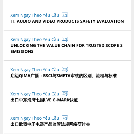
Xem Ngay Theo Yêu Cầu
EN
IT, AUDIO AND VIDEO PRODUCTS SAFETY EVALUATION
Xem Ngay Theo Yêu Cầu
EN
UNLOCKING THE VALUE CHAIN FOR TRUSTED SCOPE 3
EMISSIONS
Xem Ngay Theo Yêu Cầu
CN
启迈QIMA广播：BSCI与SMETA审核的区别、流程与标准
Xem Ngay Theo Yêu Cầu
CN
出口中东海湾七国LVE G-MARK认证
Xem Ngay Theo Yêu Cầu
CN
出口欧盟电子电器产品监管法规网络研讨会