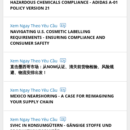
HAZARDOUS CHEMICALS COMPLIANCE - ADIDAS A-01
POLICY VERSION 21
Xem Ngay Theo Yêu Cầu
EN
NAVIGATING U.S. COSMETIC LABELLING
REQUIREMENTS - ENSURING COMPLIANCE AND
CONSUMER SAFETY
Xem Ngay Theo Yêu Cầu
CN
直击墨西哥市场：从NOM认证、清关前货物检验、风险规
避、物流安排出发！
Xem Ngay Theo Yêu Cầu
EN
MEXICO NEARSHORING - A CASE FOR REIMAGINING
YOUR SUPPLY CHAIN
Xem Ngay Theo Yêu Cầu
DE
SVHC IN KONSUMGÜTERN - GÄNGIGE STOFFE UND