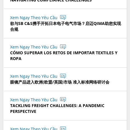
Xem Ngay Theo Yêu Cầu
CN
欲与SB C&S携手开拓日本电子电气市场？启迈QIMA助您实现
合规
Xem Ngay Theo Yêu Cầu
ES
CÓMO SUPERAR LOS RETOS DE IMPORTAR TEXTILES Y
ROPA
Xem Ngay Theo Yêu Cầu
CN
眼镜产品进入欧洲(欧盟/英国)市场 准入标准网络研讨会
Xem Ngay Theo Yêu Cầu
EN
TACKLING FREIGHT CHALLENGES: A PANDEMIC
PERSPECTIVE
Xem Ngay Theo Yêu Cầu
EN