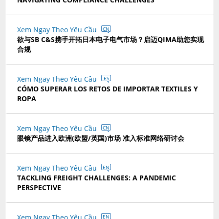
Xem Ngay Theo Yêu Cầu
CN
欲与SB C&S携手开拓日本电子电气市场？启迈QIMA助您实现
合规
Xem Ngay Theo Yêu Cầu
ES
CÓMO SUPERAR LOS RETOS DE IMPORTAR TEXTILES Y
ROPA
Xem Ngay Theo Yêu Cầu
CN
眼镜产品进入欧洲(欧盟/英国)市场 准入标准网络研讨会
Xem Ngay Theo Yêu Cầu
EN
TACKLING FREIGHT CHALLENGES: A PANDEMIC
PERSPECTIVE
Xem Ngay Theo Yêu Cầu
EN