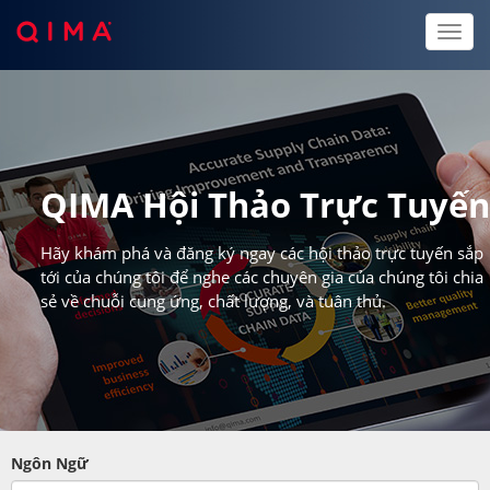
Toggl
naviga
QIMA Hội Thảo Trực Tuyế
Hãy khám phá và đăng ký ngay các hội thảo trực tuyến sắp
tới của chúng tôi để nghe các chuyên gia của chúng tôi chia
sẻ về chuỗi cung ứng, chất lượng, và tuân thủ.
Ngôn Ngữ