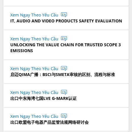
Xem Ngay Theo Yêu Cầu
EN
IT, AUDIO AND VIDEO PRODUCTS SAFETY EVALUATION
Xem Ngay Theo Yêu Cầu
EN
UNLOCKING THE VALUE CHAIN FOR TRUSTED SCOPE 3
EMISSIONS
Xem Ngay Theo Yêu Cầu
CN
启迈QIMA广播：BSCI与SMETA审核的区别、流程与标准
Xem Ngay Theo Yêu Cầu
CN
出口中东海湾七国LVE G-MARK认证
Xem Ngay Theo Yêu Cầu
CN
出口欧盟电子电器产品监管法规网络研讨会