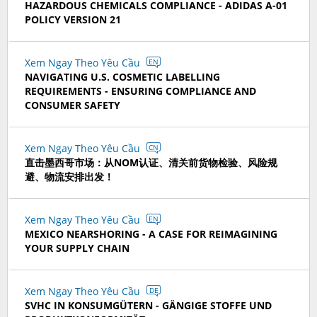
HAZARDOUS CHEMICALS COMPLIANCE - ADIDAS A-01
POLICY VERSION 21
Xem Ngay Theo Yêu Cầu
EN
NAVIGATING U.S. COSMETIC LABELLING
REQUIREMENTS - ENSURING COMPLIANCE AND
CONSUMER SAFETY
Xem Ngay Theo Yêu Cầu
CN
直击墨西哥市场：从NOM认证、清关前货物检验、风险规
避、物流安排出发！
Xem Ngay Theo Yêu Cầu
EN
MEXICO NEARSHORING - A CASE FOR REIMAGINING
YOUR SUPPLY CHAIN
Xem Ngay Theo Yêu Cầu
DE
SVHC IN KONSUMGÜTERN - GÄNGIGE STOFFE UND