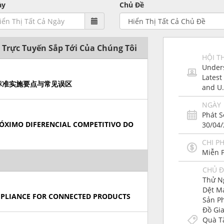
ày
Chủ Đề
 Trực Tuyến Sắp Tới Của Chúng Tôi
HỘI T
Unders
Latest
5新标准实施要点与常见误区
and U.
NGÀY
Phát 
ÓXIMO DIFERENCIAL COMPETITIVO DO
30/04
CHI PH
Miễn 
CHỦ Đ
Thử N
Dệt M
MPLIANCE FOR CONNECTED PRODUCTS
Sản P
Đồ Gi
Quà T