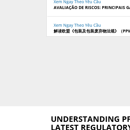
Xem Ngay Theo Yêu Cầu
AVALIAÇÃO DE RISCOS: PRINCIPAIS
Xem Ngay Theo Yêu Cầu
解读欧盟《包装及包装废弃物法规》（PP
Xem Ngay Theo Yêu Cầu
LEY ADUANERA: IMPLICACIONES Y S
REGULACIONES TÉCNICAS
Xem Ngay Theo Yêu Cầu
BIG CHANGES AHEAD IN SQF CODE ED
Xem Ngay Theo Yêu Cầu
NAVIGATING TARIFFS & TRADE DISRU
RESILIENT SUPPLY CHAIN
UNDERSTANDING PFA
LATEST REGULATOR