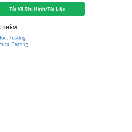
Tải Về Ghi Hình/Tài Liệu
C THÊM
uct Testing
ical Testing