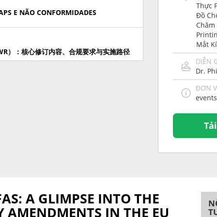
Thực 
 GAPS E NÃO CONFORMIDADES
Đồ Chơ
Chăm 
Printi
Mắt K
WR）：核心修订内容、合规要求与实施路径
DIỄN 
Dr. Ph
ĐƠN V
OLUCIONES PARA EL CUMPLIMIENTO DE
event
Tả
ITION 10 - LET'S BREAK THEM DOWN
PTIONS: EXPERT STRATEGIES FOR A
S: A GLIMPSE INTO THE
N
Y AMENDMENTS IN THE EU
T