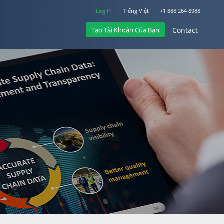
Log In
Tiếng Việt
+1 888 264 8988
Tạo Tài Khoản Của Bạn
Contact
Log In
Contact
+1 888 264 8988