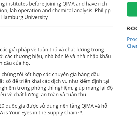
ng institutes before joining QIMA and have rich
on, lab operation and chemical analysis. Philipp
m Hamburg University
S VÀ GIẢI PHÁP ĐỂ DUY TRÌ SỰ TUÂN
ĐỌ
Prod
Chem
ác giải pháp về tuân thủ và chất lượng trong
Y REGULATION: CHALLENGES AND
ới các thương hiệu, nhà bán lẻ và nhà nhập khẩu
n cầu của họ.
, chúng tôi kết hợp các chuyên gia hàng đầu
ật số để triển khai các dịch vụ như kiểm định tại
 nghiệm trong phòng thì nghiệm, giúp mang lại độ
iệu về chất lượng, an toàn và tuân thủ.
IATIONS
120 quốc gia được sử dụng nền tảng QIMA và hỗ
tm
 is Your Eyes in the Supply Chain
.
EU REGULATIONS FOR THE TEXTILE AND