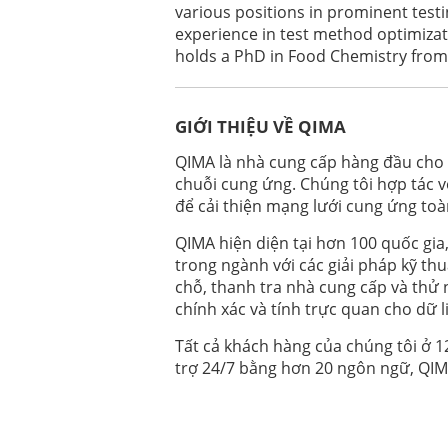
various positions in prominent testi
experience in test method optimizati
Xem Ngay Theo Yêu Cầu
VN
holds a PhD in Food Chemistry fro
NHỮNG CẬP NHẬT MỚI NHẤT VỀ SVHC
THỦ
GIỚI THIỆU VỀ QIMA
Xem Ngay Theo Yêu Cầu
EN
QIMA là nhà cung cấp hàng đầu cho c
IMPLEMENTATION OF THE EU BATTER
OPPORTUNITIES
chuỗi cung ứng. Chúng tôi hợp tác v
để cải thiện mạng lưới cung ứng toà
QIMA hiện diện tại hơn 100 quốc gia
Xem Ngay Theo Yêu Cầu
CN
欧盟标签法规–2024年主要更新
trong ngành với các giải pháp kỹ thu
chỗ, thanh tra nhà cung cấp và thử
chính xác và tính trực quan cho dữ l
Xem Ngay Theo Yêu Cầu
EN
APPROPRIATE ACTIONS FOR EMP DEV
Tất cả khách hàng của chúng tôi ở 
trợ 24/7 bằng hơn 20 ngôn ngữ, QIMA
Xem Ngay Theo Yêu Cầu
EN
ENVIRONMENTAL SUSTAINABILITY & 
APPAREL INDUSTRY