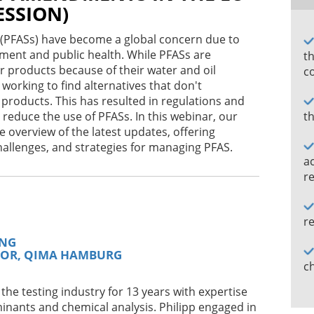
ESSION)
PLIER TRUST AND REDUCE COSTS IN
 (PFASs) have become a global concern due to
ment and public health. While PFASs are
th
products because of their water and oil
c
working to find alternatives that don't
NAS CADEIAS PRODUTIVAS DE
 products. This has resulted in regulations and
 reduce the use of PFASs. In this webinar, our
t
 overview of the latest updates, offering
hallenges, and strategies for managing PFAS.
STEP-BY-STEP GUIDE TO CROP
a
re
r
S ESENCIALES
ING
TOR, QIMA HAMBURG
c
RDNUNG: HERAUSFORDERUNGEN UND
the testing industry for 13 years with expertise
inants and chemical analysis. Philipp engaged in