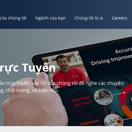
 của chúng tôi
Ngành của bạn
Chúng tôi là ai
Careers
ủa bạn
Chúng tôi là ai
Careers
Tạo Tài Khoản Của Bạn
rực Tuyến
o trực tuyến sắp tới của chúng tôi để nghe các chuyên
g, chất lượng, và tuân thủ.