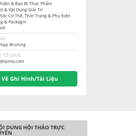
Phẩm & Bao Bì Thực Phẩm
i & Vật Dụng Giải Trí
Sóc Cơ Thể, Thời Trang & Phụ Kiện
ng & Packagin
ính
GIẢ
ilipp Brüning
Ị TỔ CHỨC
s@qima.com
i Về Ghi Hình/Tài Liệu
ỘI DUNG HỘI THẢO TRỰC
UYẾN