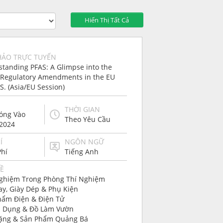
Hiển Thị Tất Cả
HẢO TRỰC TUYẾN
tanding PFAS: A Glimpse into the
 Regulatory Amendments in the EU
S. (Asia/EU Session)
THỜI GIAN
Sóng Vào
Theo Yêu Cầu
/2024
Í
NGÔN NGỮ
Phí
Tiếng Anh
Ề
ghiệm Trong Phòng Thí Nghiệm
ay, Giày Dép & Phụ Kiện
hẩm Điện & Điện Tử
a Dụng & Đồ Làm Vườn
ặng & Sản Phẩm Quảng Bá