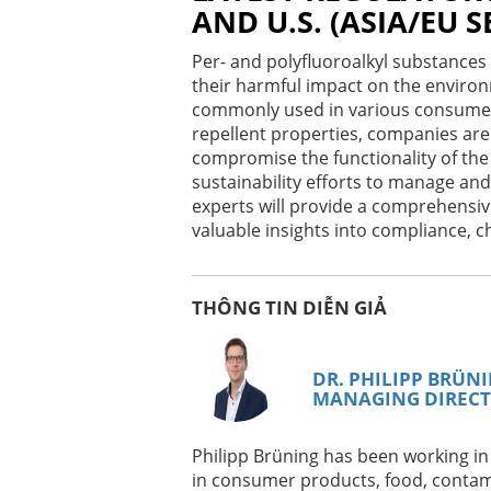
Xem Ngay Theo Yêu Cầu
EN
AND U.S. (ASIA/EU S
3 PROVEN STRATEGIES TO BUILD SUP
2025
Per- and polyfluoroalkyl substances
their harmful impact on the environ
commonly used in various consumer 
Xem Ngay Theo Yêu Cầu
repellent properties, companies are 
RASTREABILIDADE E CERTIFICACOES 
compromise the functionality of the
BIOATIVOS
sustainability efforts to manage and
experts will provide a comprehensive
Xem Ngay Theo Yêu Cầu
valuable insights into compliance, c
ORGANIC CERTIFICATION 101: YOUR 
CERTIFICATION
THÔNG TIN DIỄN GIẢ
Xem Ngay Theo Yêu Cầu
ES
BRCGS EMPAQUE EDICIÓN 7: CAMBIO
DR. PHILIPP BRÜN
MANAGING DIREC
Xem Ngay Theo Yêu Cầu
DE
UMSETZUNG DER EU-BATTERIEVERO
Philipp Brüning has been working in 
CHANCEN
in consumer products, food, contam