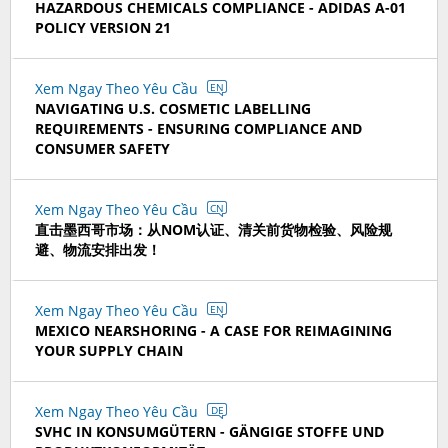
HAZARDOUS CHEMICALS COMPLIANCE - ADIDAS A-01
POLICY VERSION 21
Xem Ngay Theo Yêu Cầu
EN
NAVIGATING U.S. COSMETIC LABELLING
REQUIREMENTS - ENSURING COMPLIANCE AND
CONSUMER SAFETY
Xem Ngay Theo Yêu Cầu
CN
直击墨西哥市场：从NOM认证、清关前货物检验、风险规
避、物流安排出发！
Xem Ngay Theo Yêu Cầu
EN
MEXICO NEARSHORING - A CASE FOR REIMAGINING
YOUR SUPPLY CHAIN
Xem Ngay Theo Yêu Cầu
DE
SVHC IN KONSUMGÜTERN - GÄNGIGE STOFFE UND