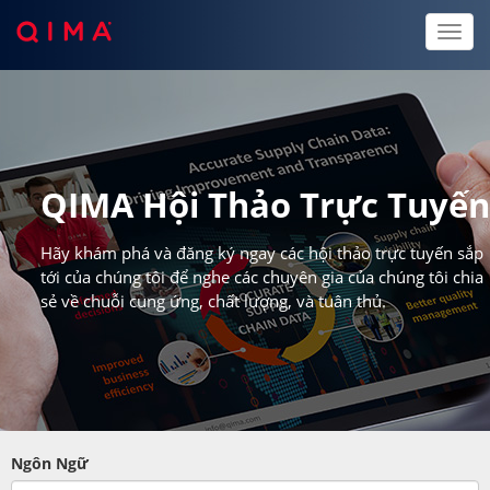
Toggl
naviga
QIMA Hội Thảo Trực Tuyế
Hãy khám phá và đăng ký ngay các hội thảo trực tuyến sắp
tới của chúng tôi để nghe các chuyên gia của chúng tôi chia
sẻ về chuỗi cung ứng, chất lượng, và tuân thủ.
Ngôn Ngữ