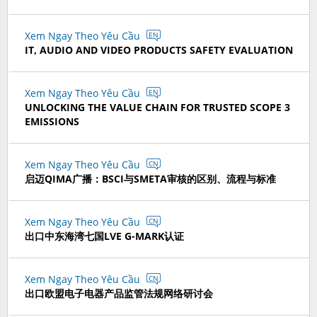
Xem Ngay Theo Yêu Cầu
EN
IT, AUDIO AND VIDEO PRODUCTS SAFETY EVALUATION
Xem Ngay Theo Yêu Cầu
EN
UNLOCKING THE VALUE CHAIN FOR TRUSTED SCOPE 3
EMISSIONS
Xem Ngay Theo Yêu Cầu
CN
启迈QIMA广播：BSCI与SMETA审核的区别、流程与标准
Xem Ngay Theo Yêu Cầu
CN
出口中东海湾七国LVE G-MARK认证
Xem Ngay Theo Yêu Cầu
CN
出口欧盟电子电器产品监管法规网络研讨会