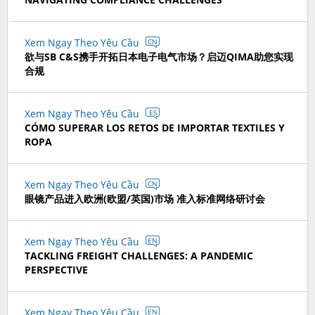
Xem Ngay Theo Yêu Cầu
CN
欲与SB C&S携手开拓日本电子电气市场？启迈QIMA助您实现
合规
Xem Ngay Theo Yêu Cầu
ES
CÓMO SUPERAR LOS RETOS DE IMPORTAR TEXTILES Y
ROPA
Xem Ngay Theo Yêu Cầu
CN
眼镜产品进入欧洲(欧盟/英国)市场 准入标准网络研讨会
Xem Ngay Theo Yêu Cầu
EN
TACKLING FREIGHT CHALLENGES: A PANDEMIC
PERSPECTIVE
Xem Ngay Theo Yêu Cầu
EN