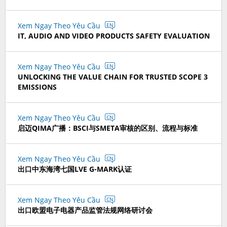
Xem Ngay Theo Yêu Cầu
EN
IT, AUDIO AND VIDEO PRODUCTS SAFETY EVALUATION
Xem Ngay Theo Yêu Cầu
EN
UNLOCKING THE VALUE CHAIN FOR TRUSTED SCOPE 3
EMISSIONS
Xem Ngay Theo Yêu Cầu
CN
启迈QIMA广播：BSCI与SMETA审核的区别、流程与标准
Xem Ngay Theo Yêu Cầu
CN
出口中东海湾七国LVE G-MARK认证
Xem Ngay Theo Yêu Cầu
CN
出口欧盟电子电器产品监管法规网络研讨会