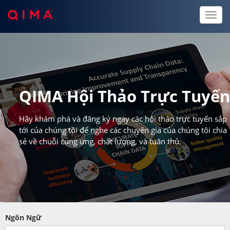
Toggl
naviga
QIMA Hội Thảo Trực Tuyế
Hãy khám phá và đăng ký ngay các hội thảo trực tuyến sắp
tới của chúng tôi để nghe các chuyên gia của chúng tôi chia
sẻ về chuỗi cung ứng, chất lượng, và tuân thủ.
Ngôn Ngữ