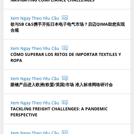
Xem Ngay Theo Yêu Cầu
CN
欲与SB C&S携手开拓日本电子电气市场？启迈QIMA助您实现
合规
Xem Ngay Theo Yêu Cầu
ES
CÓMO SUPERAR LOS RETOS DE IMPORTAR TEXTILES Y
ROPA
Xem Ngay Theo Yêu Cầu
CN
眼镜产品进入欧洲(欧盟/英国)市场 准入标准网络研讨会
Xem Ngay Theo Yêu Cầu
EN
TACKLING FREIGHT CHALLENGES: A PANDEMIC
PERSPECTIVE
Xem Ngay Theo Yêu Cầu
EN