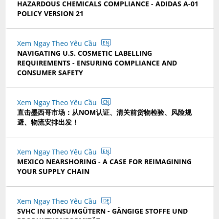
HAZARDOUS CHEMICALS COMPLIANCE - ADIDAS A-01
POLICY VERSION 21
Xem Ngay Theo Yêu Cầu
EN
NAVIGATING U.S. COSMETIC LABELLING
REQUIREMENTS - ENSURING COMPLIANCE AND
CONSUMER SAFETY
Xem Ngay Theo Yêu Cầu
CN
直击墨西哥市场：从NOM认证、清关前货物检验、风险规
避、物流安排出发！
Xem Ngay Theo Yêu Cầu
EN
MEXICO NEARSHORING - A CASE FOR REIMAGINING
YOUR SUPPLY CHAIN
Xem Ngay Theo Yêu Cầu
DE
SVHC IN KONSUMGÜTERN - GÄNGIGE STOFFE UND