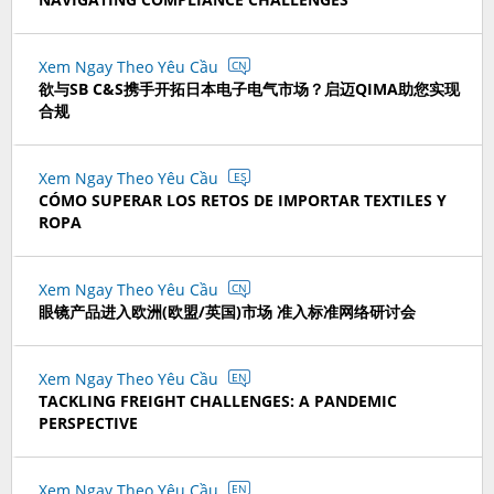
Xem Ngay Theo Yêu Cầu
CN
欲与SB C&S携手开拓日本电子电气市场？启迈QIMA助您实现
合规
Xem Ngay Theo Yêu Cầu
ES
CÓMO SUPERAR LOS RETOS DE IMPORTAR TEXTILES Y
ROPA
Xem Ngay Theo Yêu Cầu
CN
眼镜产品进入欧洲(欧盟/英国)市场 准入标准网络研讨会
Xem Ngay Theo Yêu Cầu
EN
TACKLING FREIGHT CHALLENGES: A PANDEMIC
PERSPECTIVE
Xem Ngay Theo Yêu Cầu
EN