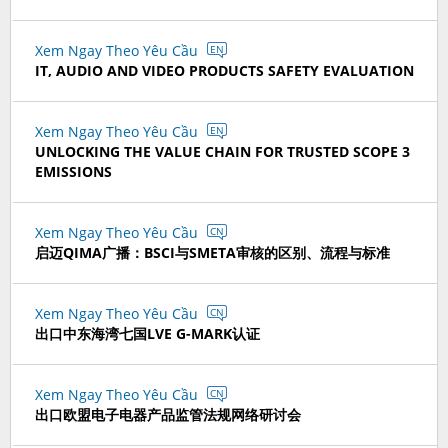
Xem Ngay Theo Yêu Cầu
EN
IT, AUDIO AND VIDEO PRODUCTS SAFETY EVALUATION
Xem Ngay Theo Yêu Cầu
EN
UNLOCKING THE VALUE CHAIN FOR TRUSTED SCOPE 3
EMISSIONS
Xem Ngay Theo Yêu Cầu
CN
启迈QIMA广播：BSCI与SMETA审核的区别、流程与标准
Xem Ngay Theo Yêu Cầu
CN
出口中东海湾七国LVE G-MARK认证
Xem Ngay Theo Yêu Cầu
CN
出口欧盟电子电器产品监管法规网络研讨会