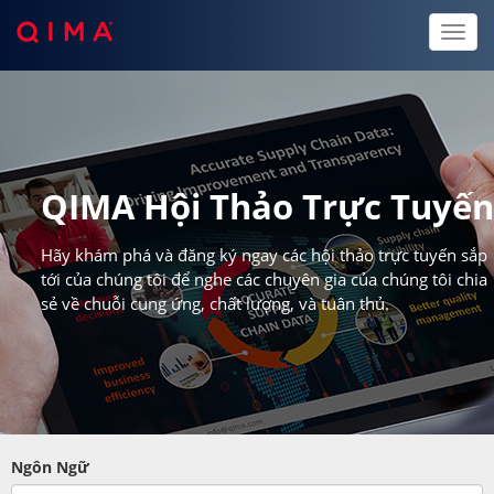
Toggl
naviga
QIMA Hội Thảo Trực Tuyế
Hãy khám phá và đăng ký ngay các hội thảo trực tuyến sắp
tới của chúng tôi để nghe các chuyên gia của chúng tôi chia
sẻ về chuỗi cung ứng, chất lượng, và tuân thủ.
Ngôn Ngữ