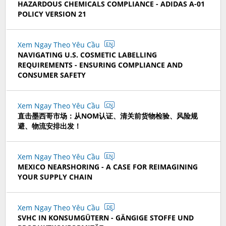
HAZARDOUS CHEMICALS COMPLIANCE - ADIDAS A-01
POLICY VERSION 21
Xem Ngay Theo Yêu Cầu
EN
NAVIGATING U.S. COSMETIC LABELLING
REQUIREMENTS - ENSURING COMPLIANCE AND
CONSUMER SAFETY
Xem Ngay Theo Yêu Cầu
CN
直击墨西哥市场：从NOM认证、清关前货物检验、风险规
避、物流安排出发！
Xem Ngay Theo Yêu Cầu
EN
MEXICO NEARSHORING - A CASE FOR REIMAGINING
YOUR SUPPLY CHAIN
Xem Ngay Theo Yêu Cầu
DE
SVHC IN KONSUMGÜTERN - GÄNGIGE STOFFE UND