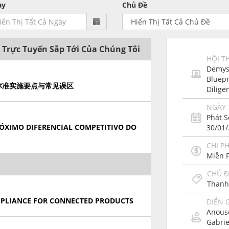
ày
Chủ Đề
 Trực Tuyến Sắp Tới Của Chúng Tôi
HỘI T
Demyst
Bluepr
5新标准实施要点与常见误区
Dilige
NGÀY
Phát 
ÓXIMO DIFERENCIAL COMPETITIVO DO
30/01
CHI PH
Miễn 
CHỦ Đ
Thanh
MPLIANCE FOR CONNECTED PRODUCTS
DIỄN 
Anous
Gabri