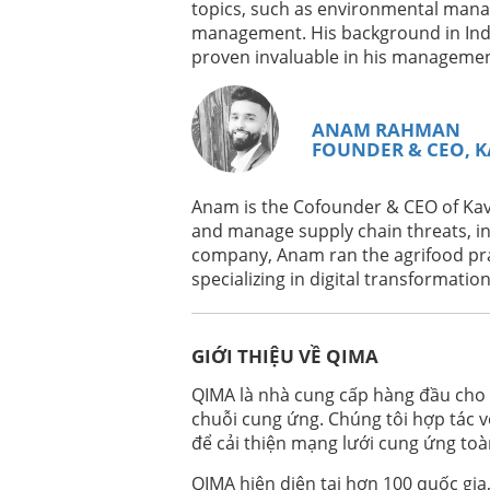
topics, such as environmental man
management. His background in Ind
proven invaluable in his manageme
Xem Ngay Theo Yêu Cầu
DE
PRODUKTRECHT UND COMPLIANCE: 
DPP FÜR BEKLEIDUNG UND TEXTILIE
ANAM RAHMAN
FOUNDER & CEO, 
Xem Ngay Theo Yêu Cầu
EN
FROM SURVIVAL TO CONFIDENCE: TH
Anam is the Cofounder & CEO of Ka
and manage supply chain threats, in
company, Anam ran the agrifood pra
Xem Ngay Theo Yêu Cầu
PT
specializing in digital transformatio
PREPARE-SE PARA AS NOVAS NORMAS
Xem Ngay Theo Yêu Cầu
EN
GIỚI THIỆU VỀ QIMA
GPSD VS GPSR – WHAT’S NEW STARTIN
QIMA là nhà cung cấp hàng đầu cho c
chuỗi cung ứng. Chúng tôi hợp tác v
Xem Ngay Theo Yêu Cầu
EN
để cải thiện mạng lưới cung ứng toà
EUDR: WHAT IS HAPPENING AND HO
QIMA hiện diện tại hơn 100 quốc gia