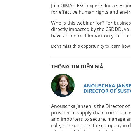
Xem Ngay Theo Yêu Cầu
EN
Join QIMA's ESG experts for a sessi
3 PROVEN STRATEGIES TO BUILD SUP
for effective human rights and envi
2025
Who is this webinar for? For business
directly impacted by the CSDDD, you
Xem Ngay Theo Yêu Cầu
have an indirect impact on your bus
RASTREABILIDADE E CERTIFICACOES 
BIOATIVOS
Don’t miss this opportunity to learn how 
Xem Ngay Theo Yêu Cầu
ORGANIC CERTIFICATION 101: YOUR 
THÔNG TIN DIỄN GIẢ
CERTIFICATION
ANOUSCHKA JANS
Xem Ngay Theo Yêu Cầu
ES
DIRECTOR OF SUST
BRCGS EMPAQUE EDICIÓN 7: CAMBIO
Anouschka Jansen is the Director of 
provider of supply chain compliance 
Xem Ngay Theo Yêu Cầu
DE
and importers to secure, manage and
UMSETZUNG DER EU-BATTERIEVERO
CHANCEN
role, she supports the company in de