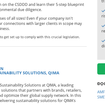
tr
on on the CSDDD and learn their 5-step blueprint
PLIER TRUST AND REDUCE COSTS IN
ronmental due diligence.
ri
es of all sizes! Even if your company isn't
r connections with larger clients in scope may
iness.
NAS CADEIAS PRODUTIVAS DE
r
to get set up to comply with this crucial legislation.
di
STEP-BY-STEP GUIDE TO CROP
EN
AINABILITY SOLUTIONS, QIMA
S ESENCIALES
ĐỌ
Sustainability Solutions at QIMA, a leading
solutions that partners with brands, retailers,
AMF
 optimize their global supply network. In this
RDNUNG: HERAUSFORDERUNGEN UND
SME
livering sustainability solutions for QIMA’s