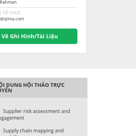
 Rahman
Ị TỔ CHỨC
s@qima.com
i Về Ghi Hình/Tài Liệu
ỘI DUNG HỘI THẢO TRỰC
UYẾN
Supplier risk assessment and
ngagement
Supply chain mapping and