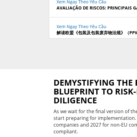
Xem Ngay Theo Yêu Cầu
AVALIAÇÃO DE RISCOS: PRINCIPAIS
Xem Ngay Theo Yêu Cầu
解读欧盟《包装及包装废弃物法规》（PP
Xem Ngay Theo Yêu Cầu
LEY ADUANERA: IMPLICACIONES Y S
REGULACIONES TÉCNICAS
DEMYSTIFYING THE E
Xem Ngay Theo Yêu Cầu
BIG CHANGES AHEAD IN SQF CODE ED
BLUEPRINT TO RISK
DILIGENCE
Xem Ngay Theo Yêu Cầu
As we wait for the final version of 
NAVIGATING TARIFFS & TRADE DISRU
start preparing for implementation. 
RESILIENT SUPPLY CHAIN
companies and 2027 for non-EU compa
compliant.