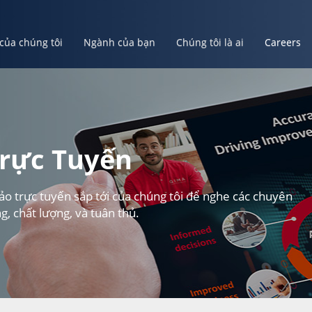
 của chúng tôi
Ngành của bạn
Chúng tôi là ai
Careers
ủa bạn
Chúng tôi là ai
Careers
Tạo Tài Khoản Của Bạn
rực Tuyến
o trực tuyến sắp tới của chúng tôi để nghe các chuyên
g, chất lượng, và tuân thủ.