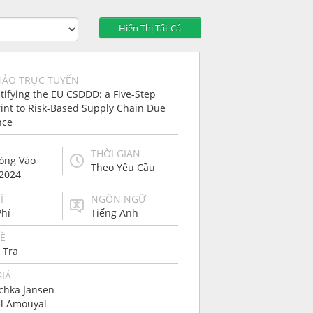
Hiển Thị Tất Cả
HẢO TRỰC TUYẾN
ifying the EU CSDDD: a Five-Step
int to Risk-Based Supply Chain Due
nce
THỜI GIAN
Sóng Vào
Theo Yêu Cầu
/2024
Í
NGÔN NGỮ
Phí
Tiếng Anh
Ề
 Tra
GIẢ
chka Jansen
el Amouyal