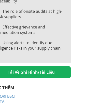
aceability
The role of onsite audits at high-
sk suppliers
Effective grievance and
emediation systems
Using alerts to identify due
ligence risks in your supply chain
Tải Về Ghi Hình/Tài Liệu
C THÊM
ORI BSCI
TA