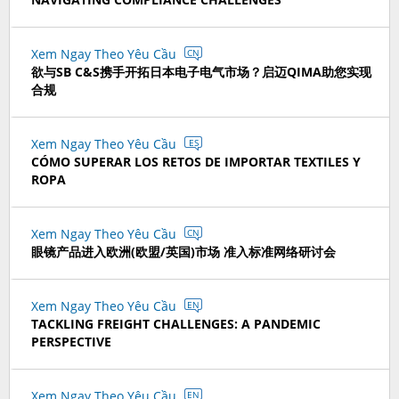
Xem Ngay Theo Yêu Cầu
CN
欲与SB C&S携手开拓日本电子电气市场？启迈QIMA助您实现
合规
Xem Ngay Theo Yêu Cầu
ES
CÓMO SUPERAR LOS RETOS DE IMPORTAR TEXTILES Y
ROPA
Xem Ngay Theo Yêu Cầu
CN
眼镜产品进入欧洲(欧盟/英国)市场 准入标准网络研讨会
Xem Ngay Theo Yêu Cầu
EN
TACKLING FREIGHT CHALLENGES: A PANDEMIC
PERSPECTIVE
Xem Ngay Theo Yêu Cầu
EN