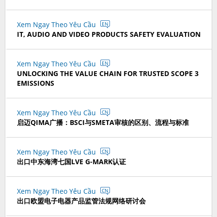
Xem Ngay Theo Yêu Cầu
EN
IT, AUDIO AND VIDEO PRODUCTS SAFETY EVALUATION
Xem Ngay Theo Yêu Cầu
EN
UNLOCKING THE VALUE CHAIN FOR TRUSTED SCOPE 3
EMISSIONS
Xem Ngay Theo Yêu Cầu
CN
启迈QIMA广播：BSCI与SMETA审核的区别、流程与标准
Xem Ngay Theo Yêu Cầu
CN
出口中东海湾七国LVE G-MARK认证
Xem Ngay Theo Yêu Cầu
CN
出口欧盟电子电器产品监管法规网络研讨会