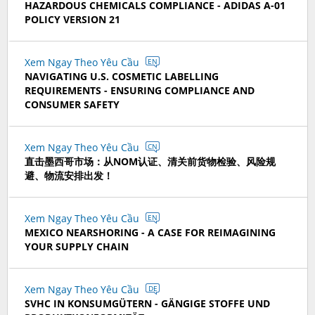
HAZARDOUS CHEMICALS COMPLIANCE - ADIDAS A-01
POLICY VERSION 21
Xem Ngay Theo Yêu Cầu
EN
NAVIGATING U.S. COSMETIC LABELLING
REQUIREMENTS - ENSURING COMPLIANCE AND
CONSUMER SAFETY
Xem Ngay Theo Yêu Cầu
CN
直击墨西哥市场：从NOM认证、清关前货物检验、风险规
避、物流安排出发！
Xem Ngay Theo Yêu Cầu
EN
MEXICO NEARSHORING - A CASE FOR REIMAGINING
YOUR SUPPLY CHAIN
Xem Ngay Theo Yêu Cầu
DE
SVHC IN KONSUMGÜTERN - GÄNGIGE STOFFE UND