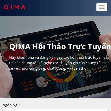
Toggl
naviga
QIMA Hội Thảo Trực Tuyế
Hãy khám phá và đăng ký ngay các hội thảo trực tuyến sắp
tới của chúng tôi để nghe các chuyên gia của chúng tôi chia
sẻ về chuỗi cung ứng, chất lượng, và tuân thủ.
Ngôn Ngữ