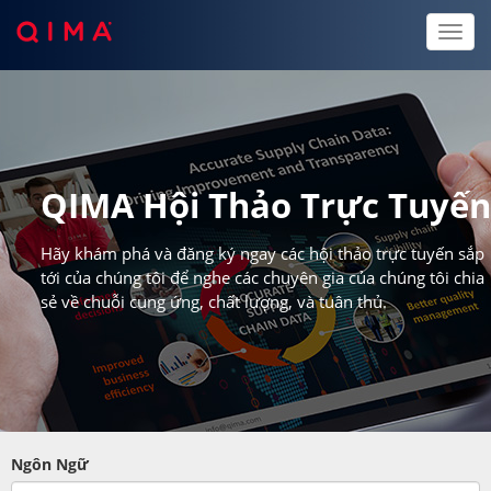
Toggl
naviga
QIMA Hội Thảo Trực Tuyế
Hãy khám phá và đăng ký ngay các hội thảo trực tuyến sắp
tới của chúng tôi để nghe các chuyên gia của chúng tôi chia
sẻ về chuỗi cung ứng, chất lượng, và tuân thủ.
Ngôn Ngữ