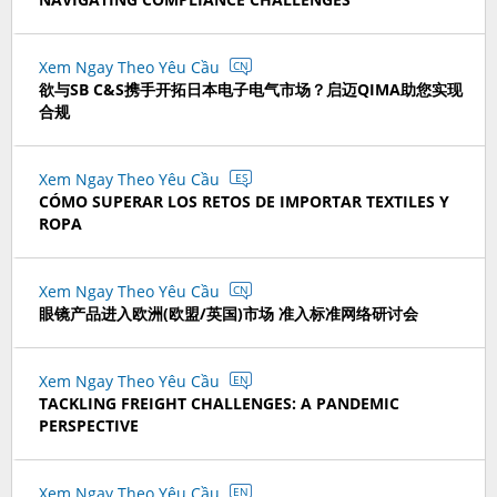
Xem Ngay Theo Yêu Cầu
CN
欲与SB C&S携手开拓日本电子电气市场？启迈QIMA助您实现
合规
Xem Ngay Theo Yêu Cầu
ES
CÓMO SUPERAR LOS RETOS DE IMPORTAR TEXTILES Y
ROPA
Xem Ngay Theo Yêu Cầu
CN
眼镜产品进入欧洲(欧盟/英国)市场 准入标准网络研讨会
Xem Ngay Theo Yêu Cầu
EN
TACKLING FREIGHT CHALLENGES: A PANDEMIC
PERSPECTIVE
Xem Ngay Theo Yêu Cầu
EN