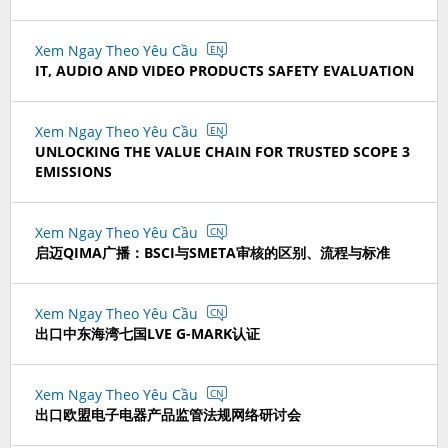
Xem Ngay Theo Yêu Cầu
EN
IT, AUDIO AND VIDEO PRODUCTS SAFETY EVALUATION
Xem Ngay Theo Yêu Cầu
EN
UNLOCKING THE VALUE CHAIN FOR TRUSTED SCOPE 3
EMISSIONS
Xem Ngay Theo Yêu Cầu
CN
启迈QIMA广播：BSCI与SMETA审核的区别、流程与标准
Xem Ngay Theo Yêu Cầu
CN
出口中东海湾七国LVE G-MARK认证
Xem Ngay Theo Yêu Cầu
CN
出口欧盟电子电器产品监管法规网络研讨会