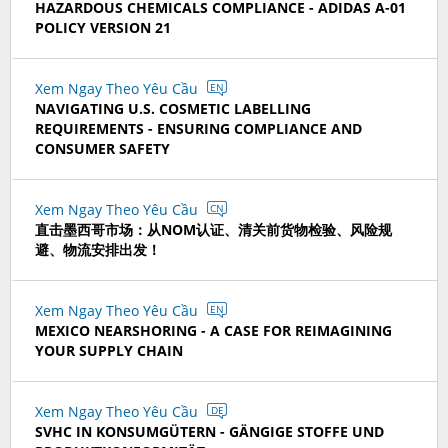
HAZARDOUS CHEMICALS COMPLIANCE - ADIDAS A-01
POLICY VERSION 21
Xem Ngay Theo Yêu Cầu
EN
NAVIGATING U.S. COSMETIC LABELLING
REQUIREMENTS - ENSURING COMPLIANCE AND
CONSUMER SAFETY
Xem Ngay Theo Yêu Cầu
CN
直击墨西哥市场：从NOM认证、清关前货物检验、风险规
避、物流安排出发！
Xem Ngay Theo Yêu Cầu
EN
MEXICO NEARSHORING - A CASE FOR REIMAGINING
YOUR SUPPLY CHAIN
Xem Ngay Theo Yêu Cầu
DE
SVHC IN KONSUMGÜTERN - GÄNGIGE STOFFE UND