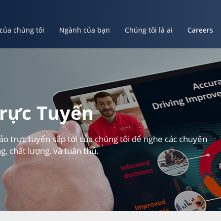
 của chúng tôi
Ngành của bạn
Chúng tôi là ai
Careers
ủa bạn
Chúng tôi là ai
Careers
Tạo Tài Khoản Của Bạn
rực Tuyến
o trực tuyến sắp tới của chúng tôi để nghe các chuyên
g, chất lượng, và tuân thủ.