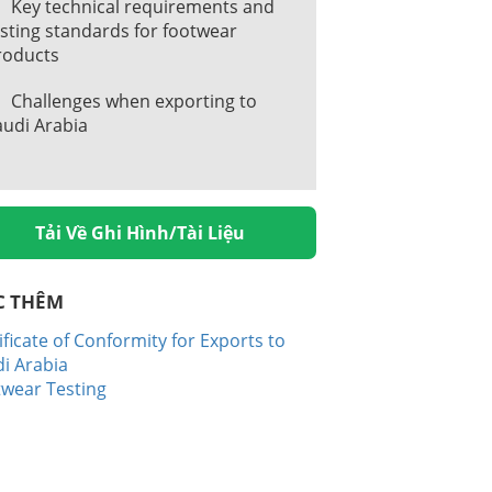
Key technical requirements and
sting standards for footwear
roducts
Challenges when exporting to
audi Arabia
Tải Về Ghi Hình/Tài Liệu
C THÊM
ificate of Conformity for Exports to
i Arabia
wear Testing