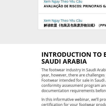
Xem Ngay Theo Yêu Cầu
AVALIAÇÃO DE RISCOS: PRINCIPAIS
Xem Ngay Theo Yêu Cầu
解读欧盟《包装及包装废弃物法规》（PP
Xem Ngay Theo Yêu Cầu
LEY ADUANERA: IMPLICACIONES Y S
REGULACIONES TÉCNICAS
INTRODUCTION TO 
SAUDI ARABIA
Xem Ngay Theo Yêu Cầu
BIG CHANGES AHEAD IN SQF CODE ED
The footwear industry in Saudi Arabi
year, however, there are challenges 
Footwear intended for sale in Saudi 
Xem Ngay Theo Yêu Cầu
conformity assessment program and 
NAVIGATING TARIFFS & TRADE DISRU
documentation requirements before 
RESILIENT SUPPLY CHAIN
In this informative webinar, we’ll p
certification for your footwear pro