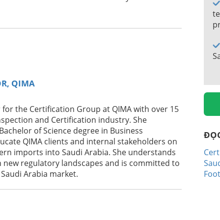
PLIER TRUST AND REDUCE COSTS IN
te
p
S
NAS CADEIAS PRODUTIVAS DE
OR, QIMA
 for the Certification Group at QIMA with over 15
STEP-BY-STEP GUIDE TO CROP
nspection and Certification industry. She
achelor of Science degree in Business
ĐỌ
ucate QIMA clients and internal stakeholders on
ern imports into Saudi Arabia. She understands
Cert
S ESENCIALES
gh new regulatory landscapes and is committed to
Saud
e Saudi Arabia market.
Foot
RDNUNG: HERAUSFORDERUNGEN UND