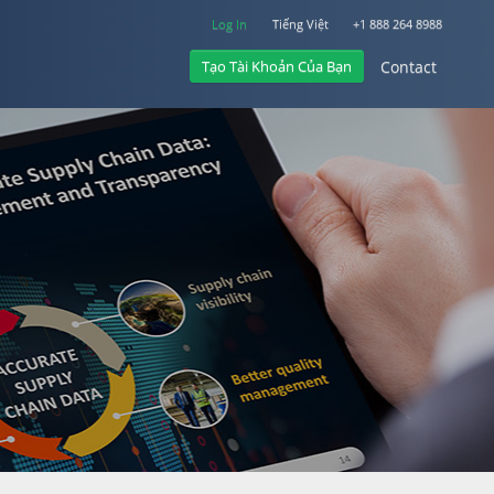
Log In
Tiếng Việt
+1 888 264 8988
Tạo Tài Khoản Của Bạn
Contact
Log In
Contact
+1 888 264 8988