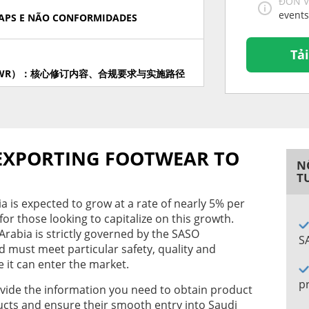
ĐƠN V
event
 GAPS E NÃO CONFORMIDADES
Tả
WR）：核心修订内容、合规要求与实施路径
OLUCIONES PARA EL CUMPLIMIENTO DE
EXPORTING FOOTWEAR TO
N
T
ITION 10 - LET'S BREAK THEM DOWN
a is expected to grow at a rate of nearly 5% per
for those looking to capitalize on this growth.
Arabia is strictly governed by the SASO
S
must meet particular safety, quality and
PTIONS: EXPERT STRATEGIES FOR A
it can enter the market.
p
rovide the information you need to obtain product
ducts and ensure their smooth entry into Saudi