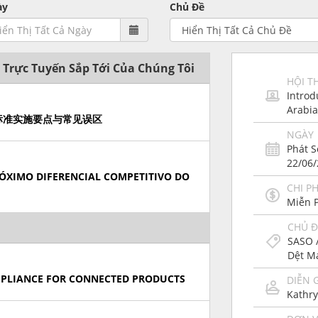
ày
Chủ Đề
 Trực Tuyến Sắp Tới Của Chúng Tôi
HỘI T
Introd
Arabi
5新标准实施要点与常见误区
NGÀY
Phát 
22/06
ÓXIMO DIFERENCIAL COMPETITIVO DO
CHI PH
Miễn 
CHỦ Đ
SASO 
Dệt M
MPLIANCE FOR CONNECTED PRODUCTS
DIỄN 
Kathr