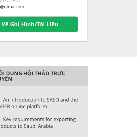
Ị TỔ CHỨC
s@qima.com
i Về Ghi Hình/Tài Liệu
ỘI DUNG HỘI THẢO TRỰC
UYẾN
An introduction to SASO and the
ABER online platform
Key requirements for exporting
roducts to Saudi Arabia