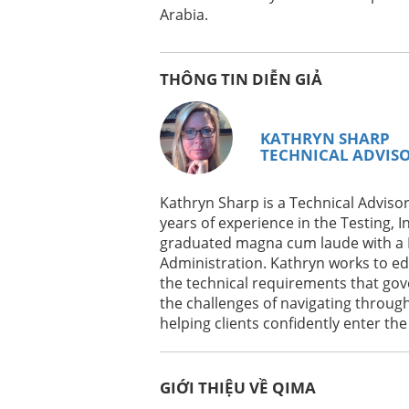
Xem Ngay Theo Yêu Cầu
EN
Arabia.
3 PROVEN STRATEGIES TO BUILD SUP
2025
THÔNG TIN DIỄN GIẢ
Xem Ngay Theo Yêu Cầu
RASTREABILIDADE E CERTIFICACOES 
BIOATIVOS
KATHRYN SHARP
TECHNICAL ADVIS
Xem Ngay Theo Yêu Cầu
Kathryn Sharp is a Technical Advisor
ORGANIC CERTIFICATION 101: YOUR 
years of experience in the Testing, I
CERTIFICATION
graduated magna cum laude with a B
Administration. Kathryn works to ed
Xem Ngay Theo Yêu Cầu
ES
the technical requirements that gov
BRCGS EMPAQUE EDICIÓN 7: CAMBIO
the challenges of navigating throu
helping clients confidently enter th
Xem Ngay Theo Yêu Cầu
DE
UMSETZUNG DER EU-BATTERIEVERO
GIỚI THIỆU VỀ QIMA
CHANCEN