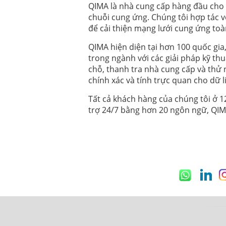
QIMA là nhà cung cấp hàng đầu cho c
chuỗi cung ứng. Chúng tôi hợp tác v
Xem Ngay Theo Yêu Cầu
VN
để cải thiện mạng lưới cung ứng toà
NHỮNG CẬP NHẬT MỚI NHẤT VỀ SVHC
THỦ
QIMA hiện diện tại hơn 100 quốc gia
trong ngành với các giải pháp kỹ thu
chỗ, thanh tra nhà cung cấp và thử
Xem Ngay Theo Yêu Cầu
EN
chính xác và tính trực quan cho dữ l
IMPLEMENTATION OF THE EU BATTER
OPPORTUNITIES
Tất cả khách hàng của chúng tôi ở 
trợ 24/7 bằng hơn 20 ngôn ngữ, QIMA
Xem Ngay Theo Yêu Cầu
CN
欧盟标签法规–2024年主要更新
Xem Ngay Theo Yêu Cầu
EN
APPROPRIATE ACTIONS FOR EMP DEV
Xem Ngay Theo Yêu Cầu
EN
ENVIRONMENTAL SUSTAINABILITY & 
APPAREL INDUSTRY