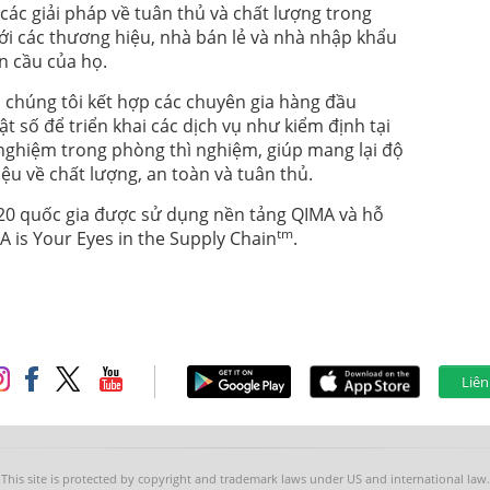
ác giải pháp về tuân thủ và chất lượng trong
ới các thương hiệu, nhà bán lẻ và nhà nhập khẩu
n cầu của họ.
S VÀ GIẢI PHÁP ĐỂ DUY TRÌ SỰ TUÂN
, chúng tôi kết hợp các chuyên gia hàng đầu
ật số để triển khai các dịch vụ như kiểm định tại
 nghiệm trong phòng thì nghiệm, giúp mang lại độ
iệu về chất lượng, an toàn và tuân thủ.
Y REGULATION: CHALLENGES AND
120 quốc gia được sử dụng nền tảng QIMA và hỗ
tm
 is Your Eyes in the Supply Chain
.
IATIONS
Liên
EU REGULATIONS FOR THE TEXTILE AND
This site is protected by copyright and trademark laws under US and international law.