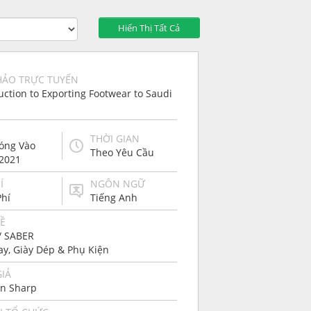
Hiển Thị Tất Cả
HẢO TRỰC TUYẾN
uction to Exporting Footwear to Saudi
a
THỜI GIAN
Sóng Vào
Theo Yêu Cầu
/2021
Í
NGÔN NGỮ
Phí
Tiếng Anh
Ề
/ SABER
ay, Giày Dép & Phụ Kiện
GIẢ
yn Sharp