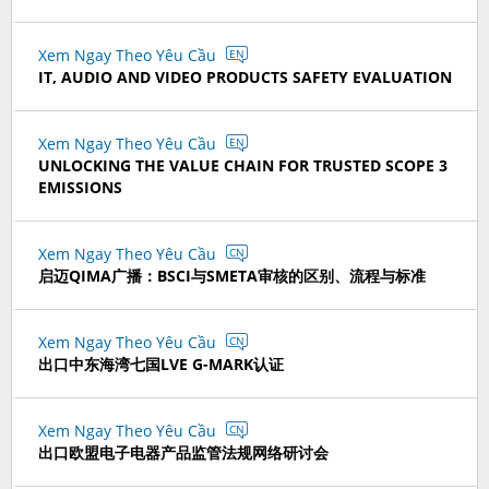
Xem Ngay Theo Yêu Cầu
EN
IT, AUDIO AND VIDEO PRODUCTS SAFETY EVALUATION
Xem Ngay Theo Yêu Cầu
EN
UNLOCKING THE VALUE CHAIN FOR TRUSTED SCOPE 3
EMISSIONS
Xem Ngay Theo Yêu Cầu
CN
启迈QIMA广播：BSCI与SMETA审核的区别、流程与标准
Xem Ngay Theo Yêu Cầu
CN
出口中东海湾七国LVE G-MARK认证
Xem Ngay Theo Yêu Cầu
CN
出口欧盟电子电器产品监管法规网络研讨会