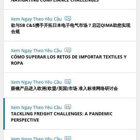
Xem Ngay Theo Yêu Cầu
CN
欲与SB C&S携手开拓日本电子电气市场？启迈QIMA助您实现
合规
Xem Ngay Theo Yêu Cầu
ES
CÓMO SUPERAR LOS RETOS DE IMPORTAR TEXTILES Y
ROPA
Xem Ngay Theo Yêu Cầu
CN
眼镜产品进入欧洲(欧盟/英国)市场 准入标准网络研讨会
Xem Ngay Theo Yêu Cầu
EN
TACKLING FREIGHT CHALLENGES: A PANDEMIC
PERSPECTIVE
Xem Ngay Theo Yêu Cầu
EN