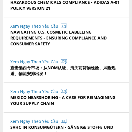
HAZARDOUS CHEMICALS COMPLIANCE - ADIDAS A-01
POLICY VERSION 21
Xem Ngay Theo Yêu Cầu
EN
NAVIGATING U.S. COSMETIC LABELLING
REQUIREMENTS - ENSURING COMPLIANCE AND
CONSUMER SAFETY
Xem Ngay Theo Yêu Cầu
CN
直击墨西哥市场：从NOM认证、清关前货物检验、风险规
避、物流安排出发！
Xem Ngay Theo Yêu Cầu
EN
MEXICO NEARSHORING - A CASE FOR REIMAGINING
YOUR SUPPLY CHAIN
Xem Ngay Theo Yêu Cầu
DE
SVHC IN KONSUMGÜTERN - GÄNGIGE STOFFE UND