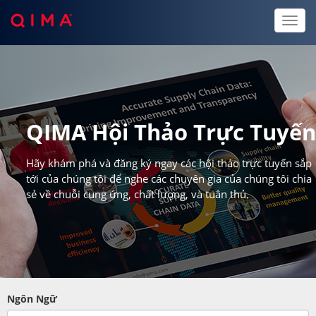
Toggl
naviga
QIMA Hội Thảo Trực Tuyế
Hãy khám phá và đăng ký ngay các hội thảo trực tuyến sắp
tới của chúng tôi để nghe các chuyên gia của chúng tôi chia
sẻ về chuỗi cung ứng, chất lượng, và tuân thủ.
Ngôn Ngữ