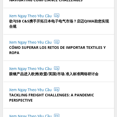
Xem Ngay Theo Yêu Cầu
CN
欲与SB C&S携手开拓日本电子电气市场？启迈QIMA助您实现
合规
Xem Ngay Theo Yêu Cầu
ES
CÓMO SUPERAR LOS RETOS DE IMPORTAR TEXTILES Y
ROPA
Xem Ngay Theo Yêu Cầu
CN
眼镜产品进入欧洲(欧盟/英国)市场 准入标准网络研讨会
Xem Ngay Theo Yêu Cầu
EN
TACKLING FREIGHT CHALLENGES: A PANDEMIC
PERSPECTIVE
Xem Ngay Theo Yêu Cầu
EN