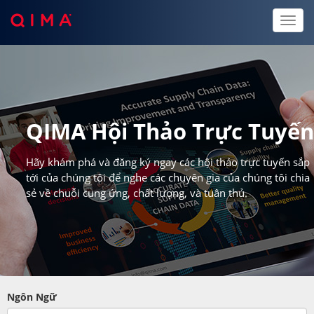
Toggl
naviga
QIMA Hội Thảo Trực Tuyế
Hãy khám phá và đăng ký ngay các hội thảo trực tuyến sắp
tới của chúng tôi để nghe các chuyên gia của chúng tôi chia
sẻ về chuỗi cung ứng, chất lượng, và tuân thủ.
Ngôn Ngữ