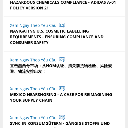
HAZARDOUS CHEMICALS COMPLIANCE - ADIDAS A-01
POLICY VERSION 21
Xem Ngay Theo Yêu Cầu
EN
NAVIGATING U.S. COSMETIC LABELLING
REQUIREMENTS - ENSURING COMPLIANCE AND
CONSUMER SAFETY
Xem Ngay Theo Yêu Cầu
CN
直击墨西哥市场：从NOM认证、清关前货物检验、风险规
避、物流安排出发！
Xem Ngay Theo Yêu Cầu
EN
MEXICO NEARSHORING - A CASE FOR REIMAGINING
YOUR SUPPLY CHAIN
Xem Ngay Theo Yêu Cầu
DE
SVHC IN KONSUMGÜTERN - GÄNGIGE STOFFE UND