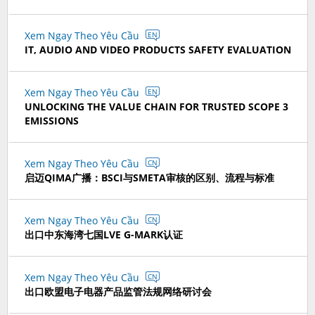
Xem Ngay Theo Yêu Cầu
EN
IT, AUDIO AND VIDEO PRODUCTS SAFETY EVALUATION
Xem Ngay Theo Yêu Cầu
EN
UNLOCKING THE VALUE CHAIN FOR TRUSTED SCOPE 3
EMISSIONS
Xem Ngay Theo Yêu Cầu
CN
启迈QIMA广播：BSCI与SMETA审核的区别、流程与标准
Xem Ngay Theo Yêu Cầu
CN
出口中东海湾七国LVE G-MARK认证
Xem Ngay Theo Yêu Cầu
CN
出口欧盟电子电器产品监管法规网络研讨会