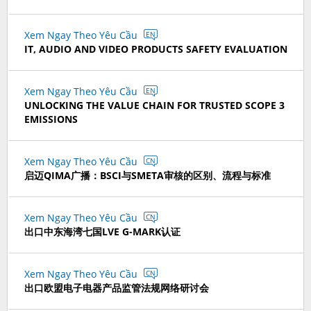
Xem Ngay Theo Yêu Cầu
EN
IT, AUDIO AND VIDEO PRODUCTS SAFETY EVALUATION
Xem Ngay Theo Yêu Cầu
EN
UNLOCKING THE VALUE CHAIN FOR TRUSTED SCOPE 3
EMISSIONS
Xem Ngay Theo Yêu Cầu
CN
启迈QIMA广播：BSCI与SMETA审核的区别、流程与标准
Xem Ngay Theo Yêu Cầu
CN
出口中东海湾七国LVE G-MARK认证
Xem Ngay Theo Yêu Cầu
CN
出口欧盟电子电器产品监管法规网络研讨会