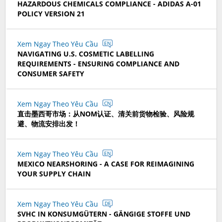
HAZARDOUS CHEMICALS COMPLIANCE - ADIDAS A-01
POLICY VERSION 21
Xem Ngay Theo Yêu Cầu
EN
NAVIGATING U.S. COSMETIC LABELLING
REQUIREMENTS - ENSURING COMPLIANCE AND
CONSUMER SAFETY
Xem Ngay Theo Yêu Cầu
CN
直击墨西哥市场：从NOM认证、清关前货物检验、风险规
避、物流安排出发！
Xem Ngay Theo Yêu Cầu
EN
MEXICO NEARSHORING - A CASE FOR REIMAGINING
YOUR SUPPLY CHAIN
Xem Ngay Theo Yêu Cầu
DE
SVHC IN KONSUMGÜTERN - GÄNGIGE STOFFE UND