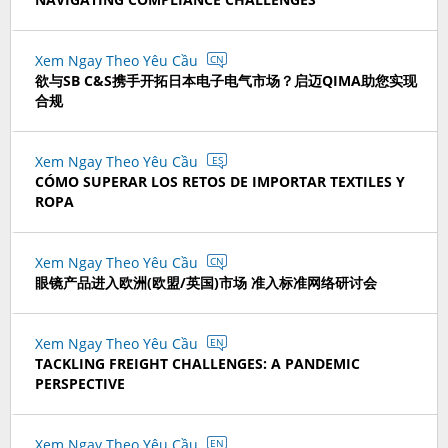
Xem Ngay Theo Yêu Cầu
CN
欲与SB C&S携手开拓日本电子电气市场？启迈QIMA助您实现
合规
Xem Ngay Theo Yêu Cầu
ES
CÓMO SUPERAR LOS RETOS DE IMPORTAR TEXTILES Y
ROPA
Xem Ngay Theo Yêu Cầu
CN
眼镜产品进入欧洲(欧盟/英国)市场 准入标准网络研讨会
Xem Ngay Theo Yêu Cầu
EN
TACKLING FREIGHT CHALLENGES: A PANDEMIC
PERSPECTIVE
Xem Ngay Theo Yêu Cầu
EN