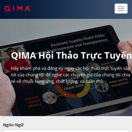
Toggl
naviga
QIMA Hội Thảo Trực Tuyế
Hãy khám phá và đăng ký ngay các hội thảo trực tuyến sắp
tới của chúng tôi để nghe các chuyên gia của chúng tôi chia
sẻ về chuỗi cung ứng, chất lượng, và tuân thủ.
Ngôn Ngữ